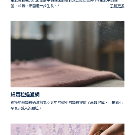
空氣清新機的抗菌塗層中和細菌酶及有效去除高達99.9%空氣中的細
菌，並防止細菌進一步生長。*
了解更多
*根據GB21551.2-2010標準於2020年進行的大腸桿菌、金黃色葡萄
球菌、粘質沙雷氏菌及退伍軍人症的測試。
細顆粒過濾網
獨特的細顆粒過濾網為空氣中的微小的顆粒提供了高效屏障，可捕獲小
至 0.3 微米的顆粒。