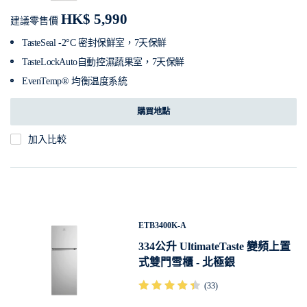
HK$ 5,990
建議零售價
TasteSeal -2°C 密封保鮮室，7天保鮮
TasteLockAuto自動控濕蔬果室，7天保鮮
EvenTemp® 均衡温度系統
購買地點
加入比較
ETB3400K-A
334公升 UltimateTaste 變頻上置
式雙門雪櫃 - 北極銀
(33)