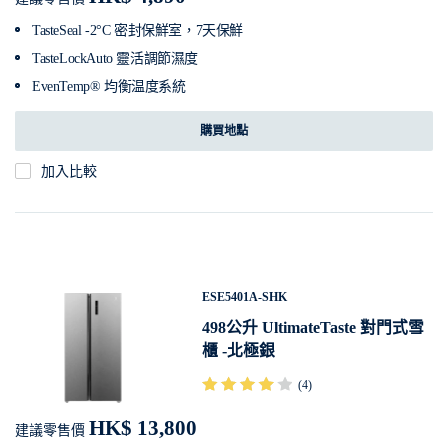
TasteSeal -2°C 密封保鮮室，7天保鮮
TasteLockAuto 靈活調節濕度
EvenTemp® 均衡温度系統
購買地點
加入比較
ESE5401A-SHK
498公升 UltimateTaste 對門式雪
櫃 -北極銀
(4)
HK$ 13,800
建議零售價