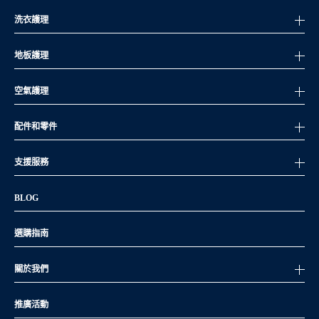
家庭人數
雪櫃容量(升)
洗衣護理
1 – 2人
150 – 250升
地板護理
3 – 4人
250 – 450升
5人或以上
450升或以上
空氣護理
預留額外貯藏空間是一個不錯的主意，當有客人到訪或準備慶祝佳
配件和零件
節時，您的雪櫃就有額外空間可使用。所以如若您還對雪櫃尺寸猶
豫不決，請傾向於選擇較大的容量。
支援服務
雪櫃類型
雪櫃有不同類型，例如：
BLOG
兩門式雪櫃（
或
雙門式雪櫃
）
適用於中小型家庭，並分為以下
兩款
選購指南
上置式雪櫃：
冷凍櫃設於頂部，通常提供150至300升的容
量。
關於我們
下置式雪櫃：
冷凍櫃設於底部，使多數人較常用的冷藏櫃
更易於取用，平均容量範圍為250至450升。
推廣活動