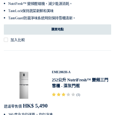
NutriFresh™ 變頻壓縮機，減少能源消耗。
TasteLock保持蔬菜新鮮和美味
TasteGuard防菌淨味系統時刻保持雪櫃清新。
購買地點
加入比較
EME2802H-A
252公升 NutriFresh™ 變頻三門
雪櫃 - 深灰門框
(1)
HK$ 5,490
建議零售價
360 度全方位送風，均勻冷凍