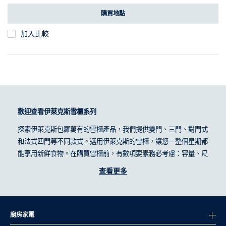
購買地點
加入比較
歡迎查看伊萊克斯雪櫃系列
探索伊萊克斯包羅萬有的雪櫃產品，我們提供雙門、三門、對門式
和法式四門等不同款式。選用伊萊克斯的雪櫃，讓您一整個星期都
能享用新鮮食物。在購買雪櫃前，有數項要素務必考慮：容量、尺
寸、類型及您可能需要使用的功能。
查看更多
如何根據家庭人數選擇雪櫃容量
家庭人數的多少會對雪櫃的大小有不同需求，因此需要不同的雪櫃
容量供選擇。以下供參：
廚房家電