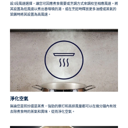
設3段風速選擇，讓您可因應煮食需要或烹調方式來調校至相應風速。將
其設置為低風速以煮出香噴噴的湯，或在烹飪時釋放更多油煙或蒸氣的
菜餚時將其設置為高風速。
淨化空氣
無論您是煎炒還是蒸煮，強勁的摩打和高排風量都可以在幾分鐘內有效
去除煮食時的蒸氣和異味，從而淨化空氣。