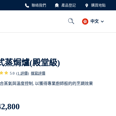
聯絡我們
產品登記
購買地點
中文
式蒸焗爐(殿堂級)
5.0
(1 評價)
撰寫評價
準地結合蒸氣與溫度控制, 以獲得專業廚師般的的烹調效果
2,800