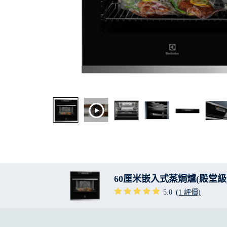
60厘米嵌入式蒸焗爐(殿堂級
5.0
(1 評價)