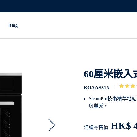
Blog
60厘米嵌入
KOAAS31X
SteamPro技術精
與質感。
HK$ 4
建議零售價