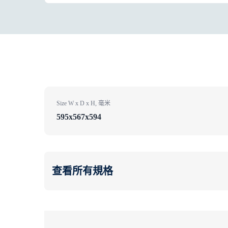
Size W x D x H, 毫米
595x567x594
查看所有規格