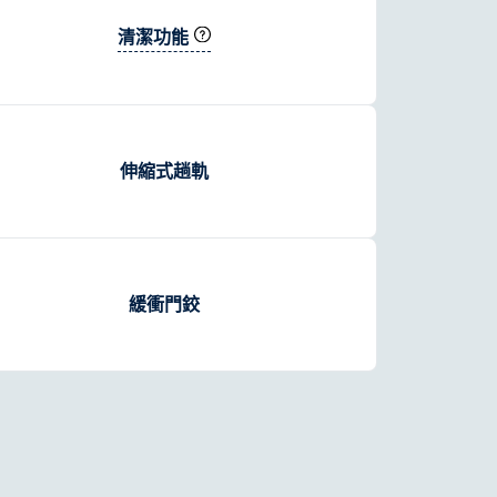
清潔功能
伸縮式趟軌
緩衝門鉸