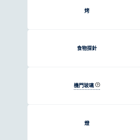
烤
食物探針
機門玻璃
燈