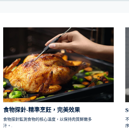
食物探針-精準烹飪，完美效果
食物探針監測食物的核心溫度，以保持肉質鮮嫩多
不
汁。.