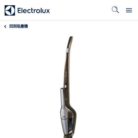
回到
吸塵機