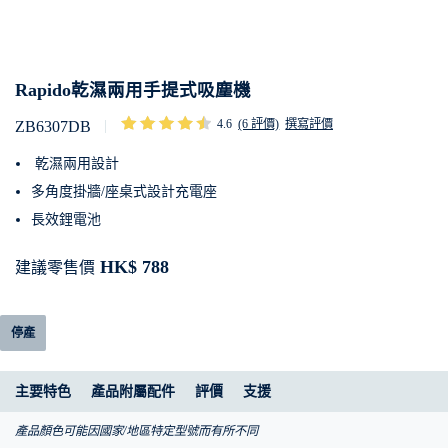
Rapido乾濕兩用手提式吸塵機
4.6
(6 評價)
撰寫評價
ZB6307DB
乾濕兩用設計
多角度掛牆/座桌式設計充電座
長效鋰電池
HK$ 788
建議零售價
停產
主要特色
產品附屬配件
評價
支援
產品顏色可能因國家/地區特定型號而有所不同