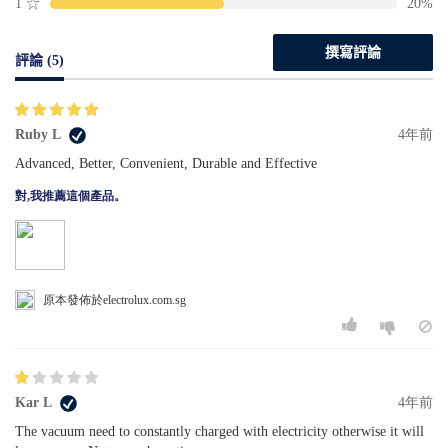
1
☆
20%
撰寫評論
評論 (5)
Ruby L
4年前
Advanced, Better, Convenient, Durable and Effective
對,我推薦這個產品。
原本發佈於electrolux.com.sg
Kar L
4年前
The vacuum need to constantly charged with electricity otherwise it will