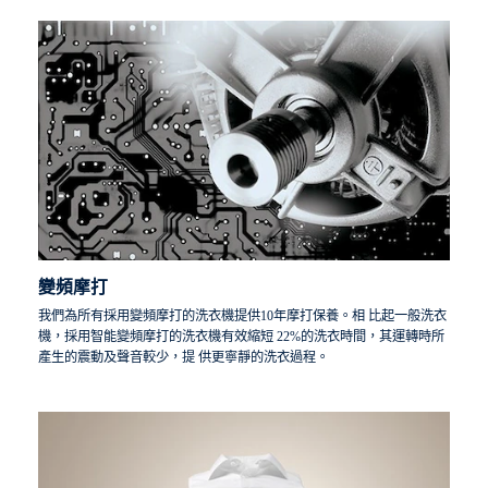
*根據2021年由 Swissatest Testmaterialien AG 發表對金黃色葡萄球
菌、屎腸球菌、白色念珠菌、銅綠假單胞菌和 噬菌體MS2外部測
試的報告（測試報告編號：202120117）
變頻摩打
我們為所有採用變頻摩打的洗衣機提供10年摩打保養。相 比起一般洗衣
機，採用智能變頻摩打的洗衣機有效縮短 22%的洗衣時間，其運轉時所
產生的震動及聲音較少，提 供更寧靜的洗衣過程。