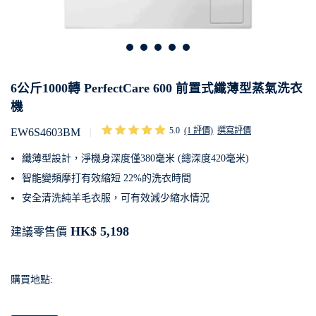
6公斤1000轉 PerfectCare 600 前置式纖薄型蒸氣洗衣
機
5.0
(1 評價)
撰寫評價
EW6S4603BM
纖薄型設計，淨機身深度僅380毫米 (總深度420毫米)
智能變頻摩打有效縮短 22%的洗衣時間
安全清洗純羊毛衣服，可有效減少縮水情況
HK$ 5,198
建議零售價
購買地點: