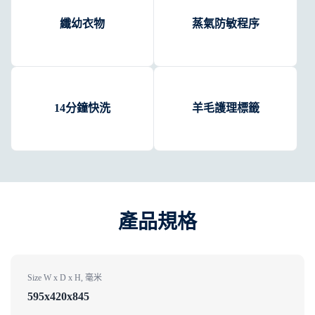
纖幼衣物
蒸氣防敏程序
14分鐘快洗
羊毛護理標籤
產品規格
Size W x D x H, 毫米
595x420x845