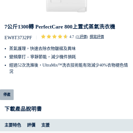
7公斤1300轉 PerfectCare 800上置式蒸氣洗衣機
4.7
(3 評價)
撰寫評價
EW8T3732PF
蒸氣護理，快速去除衣物皺褶及異味
變頻摩打 – 寧靜節能，減少機件損耗
經過52次洗滌後，UltraMix™洗衣技術能有效減少40%衣物褪色情
況
停產
下載產品說明書
主要特色
評價
支援