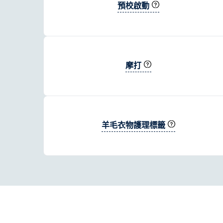
預校啟動
摩打
羊毛衣物護理標籤