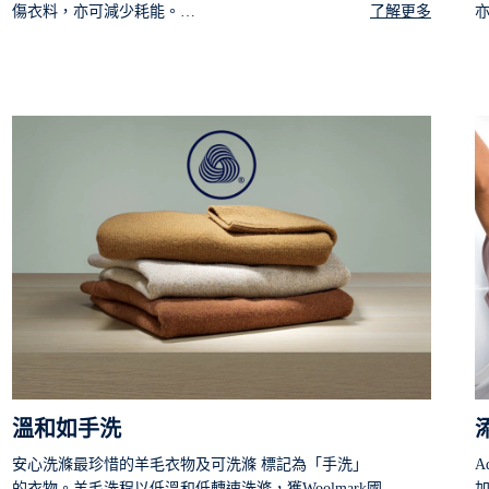
傷衣料，亦可減少耗能。
了解更多
*伊萊克斯具備蒸氣/抗敏功能滾筒式洗衣機以40°C洗滌棉質
* 
衣物，可去除99.2% Der f1（塵蟎）與Fel d1（貓過敏原及
少
Z99.9%金黃色葡萄球菌與克雷伯氏肺炎菌。
溫和如手洗
安心洗滌最珍惜的羊毛衣物及可洗滌 標記為「手洗」
A
的衣物。羊毛洗程以低溫和低轉速洗滌，獲Woolmark國