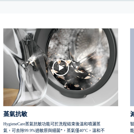
蒸氣抗敏
HygieneCare蒸氣抗敏功能可於洗程結束後溫和噴灑蒸
氣，可去除99.9%過敏原與細菌*，蒸氣僅40°C，溫和不