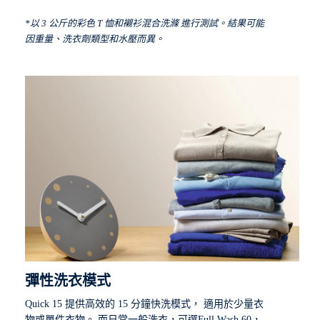
*以 3 公斤的彩色 T 恤和襯衫混合洗滌 進行測試。結果可能
因重量、洗衣劑類型和水壓而異。
彈性洗衣模式
Quick 15 提供高效的 15 分鐘快洗模式， 適用於少量衣
物或單件衣物。 而日常一般洗衣，可選Full Wash 60，