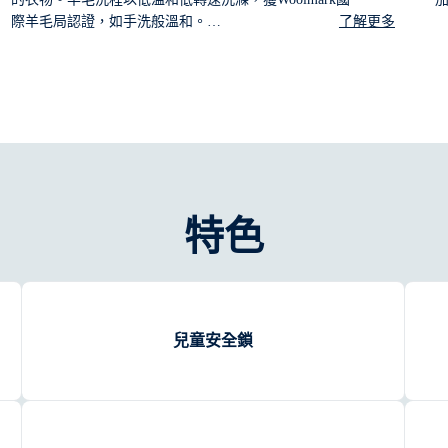
際羊毛局認證，如手洗般溫和。
了解更多
*羊毛洗程經國際羊毛局認證，本洗衣機 可洗滌衣物製造商
標記為「手洗」衣物。至於烘乾及其他洗滌指示，請依照衣
物標籤進行。M0000.
特色
兒童安全鎖