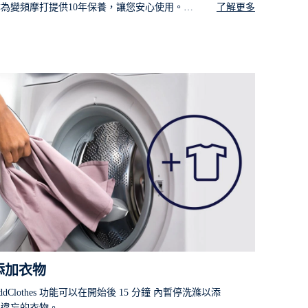
亦為變頻摩打提供10年保養，讓您安心使用。
了解更多
EWF8024BDWA與前代型號 EWF8025EQWA 比較，耗能減
 50%
添加衣物
ddClothes 功能可以在開始後 15 分鐘 內暫停洗滌以添
加違忘的衣物。