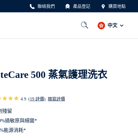
聯絡我們
產品登記
購買地點
中文
ateCare 500 蒸氣護理洗衣
4.9
(19 評價)
撰寫評價
劑殘留
.9%過敏原與細菌*
0%能源消耗*