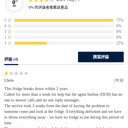
0
%
推薦
0% 的評論者推薦該產品
5
☆
75%
4
☆
0%
3
☆
0%
2
☆
0%
1
☆
25%
撰寫評論
評論 (4)
Chris
2年前
This fridge breaks down within 2 years.
Called for more than a week for help but the agent hotline (DCH) has no
one to answer calls and no one reply messages.
The service took 3 weeks from the date of having the problem to
someone come and look at the fridge. Everything defrosted and we have
to throw everything away - we have no fridge to use during this period of
time.