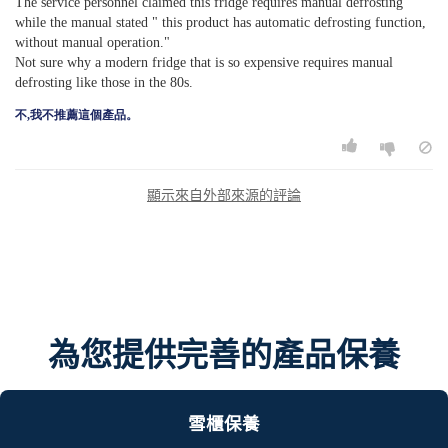
The service personnel claimed this fridge requires manual defrosting
while the manual stated " this product has automatic defrosting function,
without manual operation."
Not sure why a modern fridge that is so expensive requires manual
defrosting like those in the 80s.
不,我不推薦這個產品。
顯示來自外部來源的評論
為您提供完善的產品保養
雪櫃保養